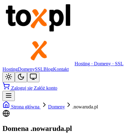
Hosting · Domeny · SSL
Hosting
Domeny
SSL
Blog
Kontakt
Zaloguj się
Załóż konto
Strona główna
Domeny
.nowaruda.pl
Domena .nowaruda.pl