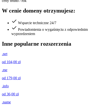
ceny brutto / rok
W cenie domeny otrzymujesz:
Wsparcie techniczne 24/7
Powiadomienia o wygaśnięciu z odpowiednim
wyprzedzeniem
Inne popularne rozszerzenia
.net
od 104,00 zł
.me
od 179,00 zł
.info
od 36,00 zł
.name