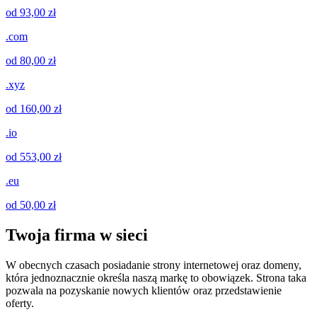
od 93,00 zł
.com
od 80,00 zł
.xyz
od 160,00 zł
.io
od 553,00 zł
.eu
od 50,00 zł
Twoja firma w sieci
W obecnych czasach posiadanie strony internetowej oraz domeny,
która jednoznacznie określa naszą markę to obowiązek. Strona taka
pozwala na pozyskanie nowych klientów oraz przedstawienie
oferty.