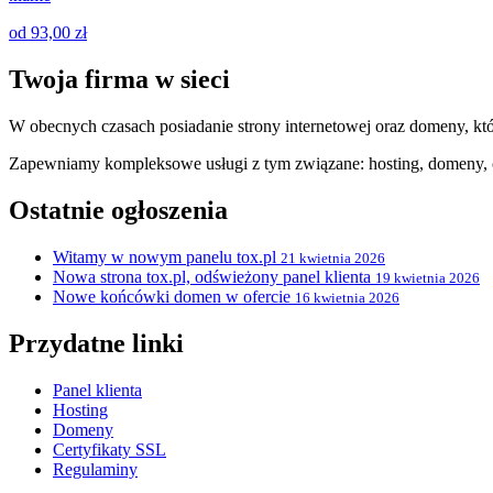
od 93,00 zł
Twoja firma w sieci
W obecnych czasach posiadanie strony internetowej oraz domeny, któ
Zapewniamy kompleksowe usługi z tym związane: hosting, domeny, c
Ostatnie ogłoszenia
Witamy w nowym panelu tox.pl
21 kwietnia 2026
Nowa strona tox.pl, odświeżony panel klienta
19 kwietnia 2026
Nowe końcówki domen w ofercie
16 kwietnia 2026
Przydatne linki
Panel klienta
Hosting
Domeny
Certyfikaty SSL
Regulaminy