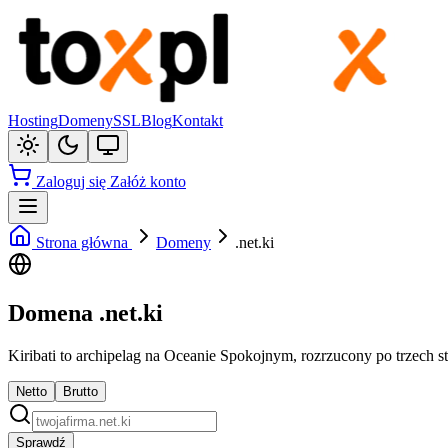
Hosting
Domeny
SSL
Blog
Kontakt
Zaloguj się
Załóż konto
Strona główna
Domeny
.net.ki
Domena .net.ki
Kiribati to archipelag na Oceanie Spokojnym, rozrzucony po trzech 
Netto
Brutto
Sprawdź