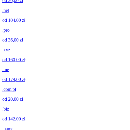
od 20,00 zł
.net
od 104,00 zł
.pro
od 36,00 zł
.xyz
od 160,00 zł
.me
od 179,00 zł
.com.pl
od 20,00 zł
.biz
od 142,00 zł
.name