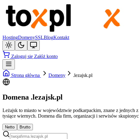
Hosting
Domeny
SSL
Blog
Kontakt
Zaloguj się
Załóż konto
Strona główna
Domeny
.lezajsk.pl
Domena .lezajsk.pl
Leżajsk to miasto w województwie podkarpackim, znane z jednych 
tysiące wiernych. Domena dla firm, organizacji i serwisów skupionych
Netto
Brutto