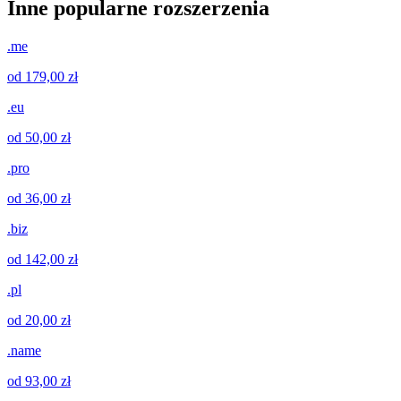
Inne popularne rozszerzenia
.me
od 179,00 zł
.eu
od 50,00 zł
.pro
od 36,00 zł
.biz
od 142,00 zł
.pl
od 20,00 zł
.name
od 93,00 zł