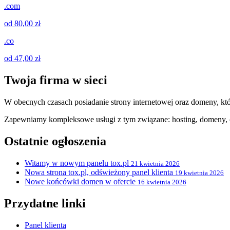
.com
od 80,00 zł
.co
od 47,00 zł
Twoja firma w sieci
W obecnych czasach posiadanie strony internetowej oraz domeny, któ
Zapewniamy kompleksowe usługi z tym związane: hosting, domeny, c
Ostatnie ogłoszenia
Witamy w nowym panelu tox.pl
21 kwietnia 2026
Nowa strona tox.pl, odświeżony panel klienta
19 kwietnia 2026
Nowe końcówki domen w ofercie
16 kwietnia 2026
Przydatne linki
Panel klienta