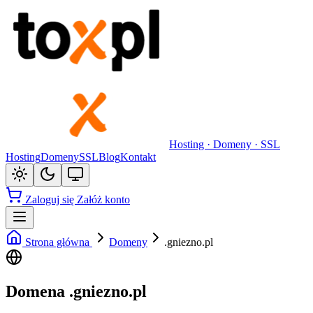
Hosting · Domeny · SSL
Hosting
Domeny
SSL
Blog
Kontakt
Zaloguj się
Załóż konto
Strona główna
Domeny
.gniezno.pl
Domena .gniezno.pl