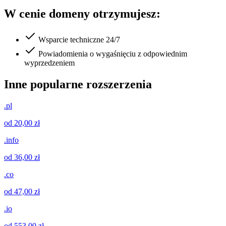
W cenie domeny otrzymujesz:
Wsparcie techniczne 24/7
Powiadomienia o wygaśnięciu z odpowiednim
wyprzedzeniem
Inne popularne rozszerzenia
.pl
od 20,00 zł
.info
od 36,00 zł
.co
od 47,00 zł
.io
od 553,00 zł